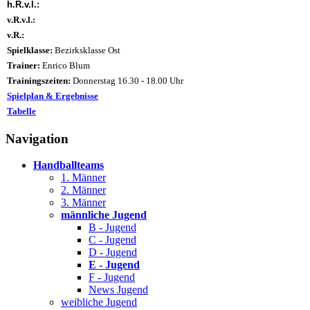
h.R.v.l.:
v.R.v.l.:
v.R.:
Spielklasse:
Bezirksklasse Ost
Trainer:
Enrico Blum
Trainingszeiten:
Donnerstag 16.30 - 18.00 Uhr
Spielplan & Ergebnisse
Tabelle
Navigation
Handballteams
1. Männer
2. Männer
3. Männer
männliche Jugend
B - Jugend
C - Jugend
D - Jugend
E - Jugend
F - Jugend
News Jugend
weibliche Jugend