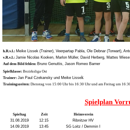
h.R.v.l.:
Meike
Lissek (Trainer),
Veerpartap
Pabla,
Ole
Debnar (Torwart),
Ant
v.R.v.l.:
Jamie Nicolas
Kooken,
Marlon
Müller,
David
Herberg,
Mattes
Wiese
Auf dem Bild fehlen:
Bruno
Genuttis,
Jason Romeo
Barner
Spielklasse:
Bezirksliga Ost
k
Trainer:
Jan Paul
Czekansky und
Meike
Lisse
Trainingszeiten:
Dienstag von 15:00 Uhr bis 16:30 Uhr und am Freitag um 16:3
Spielplan Vorr
Spieltag
Zeit
Heimverein
31.08.2019
12:15
Ribnitzer HV
14.09.2019
13:45
SG Loitz / Demmin I