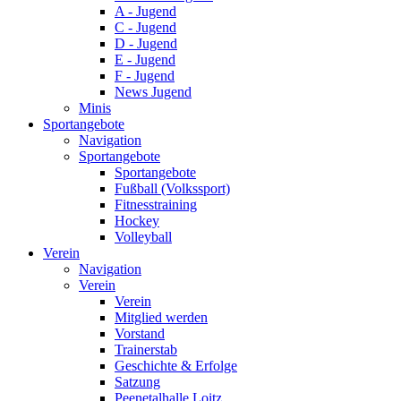
A - Jugend
C - Jugend
D - Jugend
E - Jugend
F - Jugend
News Jugend
Minis
Sportangebote
Navigation
Sportangebote
Sportangebote
Fußball (Volkssport)
Fitnesstraining
Hockey
Volleyball
Verein
Navigation
Verein
Verein
Mitglied werden
Vorstand
Trainerstab
Geschichte & Erfolge
Satzung
Peenetalhalle Loitz