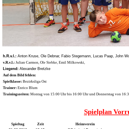
h.R.v.l.:
Anton Kruse, Ole Debnar, Fabio Stegemann, Lucas Paap, John Wo
v.R.v.l.:
Julian
Carmon,
Ole
Siebke,
Emil
Milkowski,
Liegend:
Alexander
Bretzke
Auf dem Bild fehlen:
Spielklasse:
Bezirksliga Ost
Trainer:
Enrico Blum
Trainingszeiten:
Montag von 15:00 Uhr bis 16:00 Uhr und Donnerstag von 16:3
Spielplan Vorr
Spieltag
Zeit
Heimverein