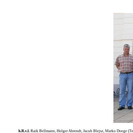
h.R.v.l.
Raik Bellmann, Holger Ahrendt, Jacub Blejsz, Marko Doege (Torw