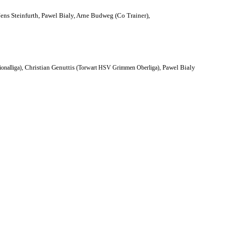
Jens Steinfurth, Pawel Bialy, Arne Budweg (Co Trainer),
Christian Genuttis
Pawel Bialy
onalliga),
(Torwart HSV Grimmen Oberliga),