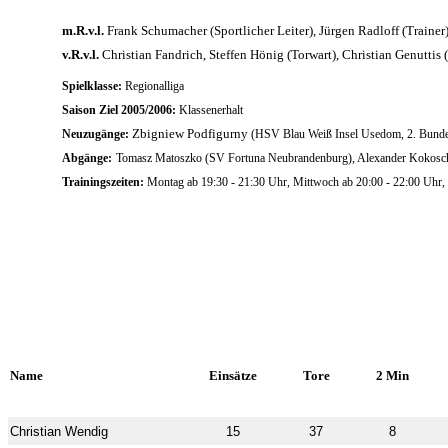
m.R.v.l.
Frank Schumacher (Sportlicher Leiter), Jürgen Radloff (Trainer)
v.R.v.l.
Christian Fandrich, Steffen Hönig (Torwart), Christian Genuttis (
Spielklasse:
Regionalliga
Saison Ziel 2005/2006:
Klassenerhalt
Zbigniew Podfigurny
Neuzugänge:
(HSV Blau Weiß Insel Usedom, 2. Bunde
Abgänge:
Tomasz Matoszko (SV Fortuna Neubrandenburg), Alexander Kokosc
Trainingszeiten:
Montag ab 19:30 - 21:30 Uhr, Mittwoch ab 20:00 - 22:00 Uhr, 
Name
Einsätze
Tore
2 Min
Christian Wendig
15
37
8