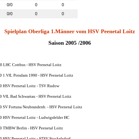
0/0
0
0
0/0
0
0
Spielplan
O
berliga
1.Männer vom HSV Peenetal Loitz
Saison 2005 /2006
0 LHC Cottbus - HSV Peenetal Loitz
0 1.VfL Potsdam 1990 - HSV Peenetal Loitz
0 HSV Peenetal Loitz - TSV Rudow
0 VfL Bad Schwartau - HSV Peenetal Loitz
0 SV Fortuna Neubrandenb. - HSV Peenetal Loitz
0 HSV Peenetal Loitz - Ludwigsfelder HC
0 TMBW Berlin - HSV Peenetal Loitz
0 HSV Peenetal Loitz - ATSV Stockelsdorf