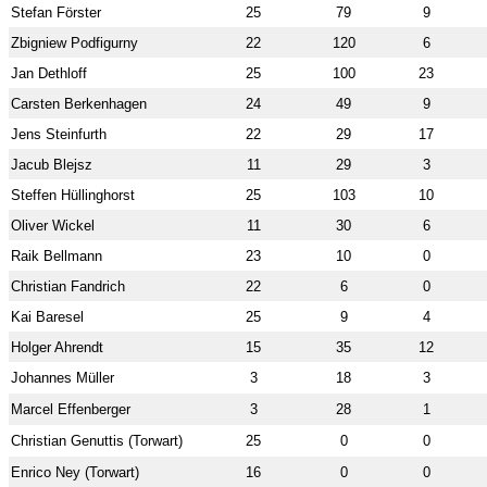
Stefan Förster
25
79
9
Zbigniew Podfigurny
22
120
6
Jan Dethloff
25
100
23
Carsten Berkenhagen
24
49
9
Jens Steinfurth
22
29
17
Jacub Blejsz
11
29
3
Steffen Hüllinghorst
25
103
10
Oliver Wickel
11
30
6
Raik Bellmann
23
10
0
Christian Fandrich
22
6
0
Kai Baresel
25
9
4
Holger Ahrendt
15
35
12
Johannes Müller
3
18
3
Marcel Effenberger
3
28
1
Christian Genuttis (Torwart)
25
0
0
Enrico Ney (Torwart)
16
0
0