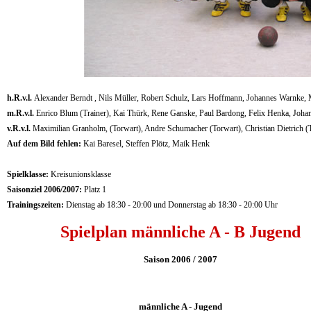
h.R.v.l.
Alexander Berndt , Nils Müller, Robert Schulz, Lars Hoffmann, Johannes Warnke,
m.R.v.l.
Enrico Blum (Trainer), Kai Thürk, Rene Ganske, Paul Bardong, Felix Henka, Joha
v.R.v.l.
Maximilian Granholm, (Torwart), Andre Schumacher (Torwart), Christian Dietrich (
Auf dem Bild fehlen:
Kai Baresel, Steffen Plötz, Maik Henk
Spielklasse:
Kreisunionsklasse
Saisonziel 2006/2007:
Platz 1
Trainingszeiten:
Dienstag ab 18:30 - 20:00 und Donnerstag ab 18:30 - 20:00 Uhr
Spielplan männliche A - B Jugend
Saison 2006 / 2007
männliche A - Jugend