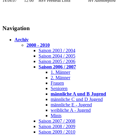
14.04.07
12:00
HSV Peenetal Loitz
HV Altentreptow
Navigation
Archiv
2000 - 2010
Saison 2003 / 2004
Saison 2004 / 2005
Saison 2005 / 2006
Saison 2006 / 2007
1. Männer
2. Männer
Frauen
Senioren
männliche A und B Jugend
männliche C und D Jugend
männliche E - Jugend
weibliche A - Jugend
Minis
Saison 2007 / 2008
Saison 2008 / 2009
Saison 2009 / 2010