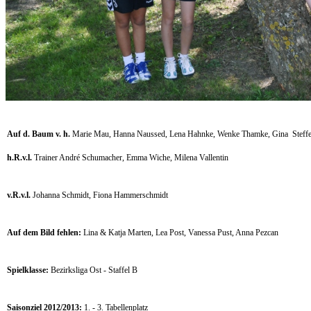
Auf d. Baum v. h.
Marie Mau, Hanna Naussed, Lena Hahnke, Wenke Thamke, Gina
Steff
h.R.v.l.
Trainer André Schumacher, Emma Wiche, Milena Vallentin
v.R.v.l.
Johanna Schmidt, Fiona Hammerschmidt
Auf dem Bild fehlen:
Lina & Katja Marten, Lea Post, Vanessa Pust, Anna
Pezcan
Spielklasse:
Bezirksliga Ost - Staffel B
Saisonziel 2012/2013:
1. - 3. Tabellenplatz