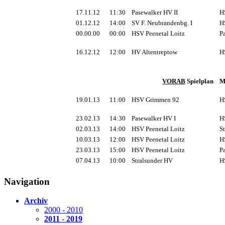
17.11.12
11:30
Pasewalker HV II
HS
01.12.12
14:00
SV F. Neubrandenbg. I
HS
00.00.00
00:00
HSV Peenetal Loitz
Pa
16.12.12
12:00
HV Altentreptow
HS
VORAB
Spielplan
Me
19.01.13
11:00
HSV Grimmen 92
HS
23.02.13
14:30
Pasewalker HV I
HS
02.03.13
14:00
HSV Peenetal Loitz
St
10.03.13
12:00
HSV Peenetal Loitz
HS
23.03.13
15:00
HSV Peenetal Loitz
Pa
07.04.13
10:00
Stralsunder HV
HS
Navigation
Archiv
2000 - 2010
2011 - 2019