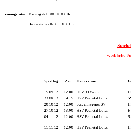
Trainingszeiten:
Dienstag ab 16:00 - 18:00 Uhr
Donnerstag ab 16:00 - 18:00 Uhr
Spielp
weibliche J
Spieltag
Zeit
Heimverein
Ga
15.09.12
12:00
HSV 90 Waren
HS
23.09.12
09:15
HSV Peenetal Loitz
SV
20.10.12
12:00
Stavenhagener SV
HS
27.10.12
13:00
HSV Peenetal Loitz
HV
04.11.12
12:00
HSV Peenetal Loitz
St
11.11.12
12:00
HSV Peenetal Loitz
HS