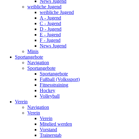
News Jugend
weibliche Jugend
weibliche Jugend
A - Jugend
C - Jugend
D - Jugend
E - Jugend
F - Jugend
News Jugend
Minis
Sportangebote
Navigation
Sportangebote
Sportangebote
Fußball (Volkssport)
Fitnesstraining
Hockey
Volleyball
Verein
Navigation
Verein
Verein
Mitglied werden
Vorstand
Trainerstab