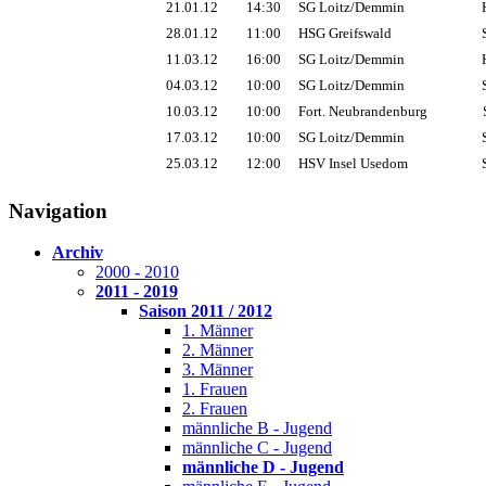
21.01.12
14:30
SG Loitz/Demmin
H
28.01.12
11:00
HSG Greifswald
S
11.03.12
16:00
SG Loitz/Demmin
04.03.12
10:00
SG Loitz/Demmin
S
10.03.12
10:00
Fort. Neubrandenburg
17.03.12
10:00
SG Loitz/Demmin
S
25.03.12
12:00
HSV Insel Usedom
S
Navigation
Archiv
2000 - 2010
2011 - 2019
Saison 2011 / 2012
1. Männer
2. Männer
3. Männer
1. Frauen
2. Frauen
männliche B - Jugend
männliche C - Jugend
männliche D - Jugend