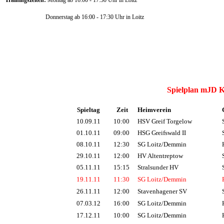
Donnerstag ab 16:00 - 17:30 Uhr in Loitz
Spielplan mJD K
Spieltag
Zeit
Heimverein
G
10.09.11
10:00
HSV Greif Torgelow
01.10.11
09:00
HSG Greifswald II
08.10.11
12:30
SG Loitz/Demmin
29.10.11
12:00
HV Altentreptow
05.11.11
15:15
Stralsunder HV
S
19.11.11
11:30
SG Loitz/Demmin
F
26.11.11
12:00
Stavenhagener SV
07.03.12
16:00
SG Loitz/Demmin
H
17.12.11
10:00
SG Loitz/Demmin