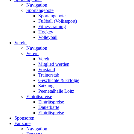
Navigation
Sportangebote
Sportangebote
Fußball (Volkssport)
Fitnesstraining
Hockey
Volleyball
Verein
Navigation
Verein
Verein
Mitglied werden
Vorstand
Trainerstab
Geschichte & Erfolge
Satzung
Peenetalhalle Loitz
Eintrittspreise
Eintrittspreise
Dauerkarte
Eintrittspreise
Sponsoren
Fanzone
Navigation