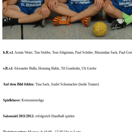
h.R.v.l.
Armin Weier, Tim Stubbe, Tom Ahlgrimm, Paul Schüler,
Maximilan Sack,
Paul Gut
v.R.v.l.
Alexander Bidla, Henning Bahls, Til Granholm, Uli Gierke
Auf dem Bild fehlen:
Tina Sack, André Schumacher (beide Trainer)
Spielklasse:
Kreisunionsliga
Saisonziel 2011/2012:
erfolgreich Handball spielen
Trainingszeiten:
Montag ab 16:00 - 17:30 Uhr in Loitz