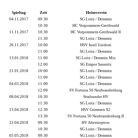
Leerzeile
Spieltag
Zeit
Heimverein
04.11.2017
09:30
SG Loitz / Demmin
10:30
HC Vorpommern-Greifswald
11.11.2017
10:30
HC Vorpommern-Greifswald II
11:30
SG Loitz / Demmin
26.11.2017
10:00
HSV Insel Usedom
11:00
SG Loitz / Demmin
13.01.2018
11:00
SG Loitz / Demmin Mix
12:00
SG Empor Sassnitz
21.01.2018
10:00
SG Loitz / Demmin
11:00
SG Loitz / Demmin
04.03.2018
11:00
SG Loitz / Demmin
12:00
SV Fortuna 50 Neubrandenburg
08.04.2018
10:30
Stralsunder HV
11:30
SG Loitz / Demmin
15.04.2018
12:30
HSV Grimmen 92
13:30
SV Fortuna 50 Neubrandenburg II
22.04.2018
09:30
HV Altentreptow
10:30
SG Loitz / Demmin
05.05.2018
09:30
SG Loitz / Demmin