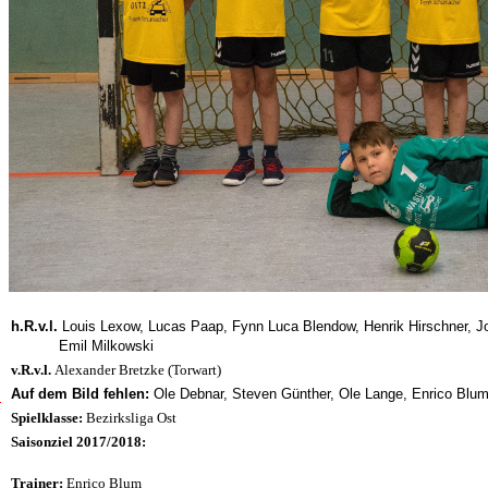
h.R.v.l.
Louis Lexow, Lucas Paap, Fynn Luca Blendow, Henrik Hirschner, J
Emil Milkowski
v.R.v.l.
Alexander Bretzke (Torwart)
Auf dem Bild fehlen:
Ole Debnar, Steven Günther, Ole Lange, Enrico Blum 
1
Spielklasse:
Bezirksliga Ost
1
Saisonziel 2017/2018:
:
3
Trainer:
Enrico Blum