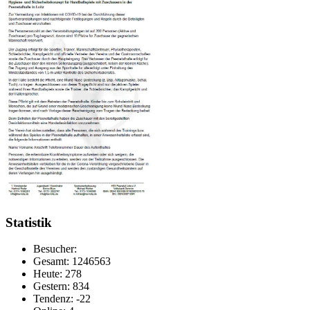
Statistik
Besucher:
Gesamt: 1246563
Heute: 278
Gestern: 834
Tendenz: -22