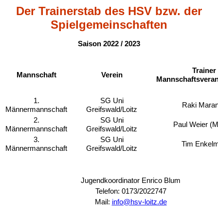
Der Trainerstab des HSV bzw. der
Spielgemeinschaften
Saison 2022 / 2023
Trainer 
Mannschaft
Leer
Verein
Leer
Mannschaftsveran
Leer
1.
SG Uni
Raki Mara
Männermannschaft
Greifswald/Loitz
2.
SG Uni
Paul Weier (
Männermannschaft
Greifswald/Loitz
3.
SG Uni
Tim Enkel
Männermannschaft
Greifswald/Loitz
Leer
Jugendkoordinator Enrico Blum
Telefon: 0173/2022747
Mail:
info@hsv-loitz.de
Leer