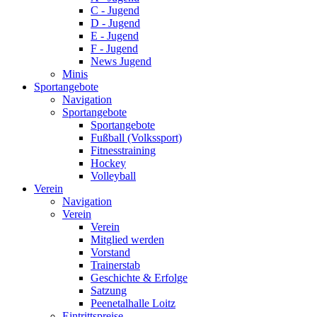
C - Jugend
D - Jugend
E - Jugend
F - Jugend
News Jugend
Minis
Sportangebote
Navigation
Sportangebote
Sportangebote
Fußball (Volkssport)
Fitnesstraining
Hockey
Volleyball
Verein
Navigation
Verein
Verein
Mitglied werden
Vorstand
Trainerstab
Geschichte & Erfolge
Satzung
Peenetalhalle Loitz
Eintrittspreise