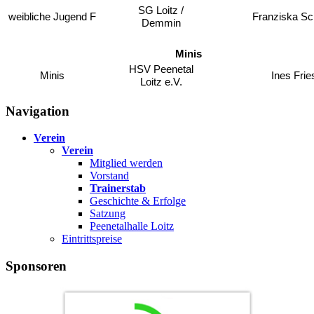
SG Loitz /
weibliche Jugend F
Franziska S
Demmin
Leer
Minis
HSV Peenetal
Minis
Ines Frie
Loitz e.V.
Navigation
Verein
Verein
Mitglied werden
Vorstand
Trainerstab
Geschichte & Erfolge
Satzung
Peenetalhalle Loitz
Eintrittspreise
Sponsoren