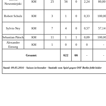
KM
25
56
0
2,24
80,00
Nowomiejski
Robert Schulz
KM
3
1
0
0,33
100,0
Sylvio Ney
KM
7
4
0
0,57
57,14
Sebastian Pätsch
KM
11
1
1
0,09
100,0
Alexander
KM
1
0
0
0
-
Einweg
Gesamt:
622
66
-
-
Stand: 09.05.2016 - Saison ist beendet - Statistik vom Spiel gegen OSF Berlin fehlt leider