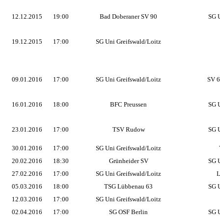
12.12.2015
19:00
Bad Doberaner SV 90
SG U
19.12.2015
17:00
SG Uni Greifswald/Loitz
09.01.2016
17:00
SG Uni Greifswald/Loitz
SV 6
16.01.2016
18:00
BFC Preussen
SG U
23.01.2016
17:00
TSV Rudow
SG U
30.01.2016
17:00
SG Uni Greifswald/Loitz
20.02.2016
18:30
Grünheider SV
SG U
27.02.2016
17:00
SG Uni Greifswald/Loitz
L
05.03.2016
18:00
TSG Lübbenau 63
SG U
12.03.2016
17:00
SG Uni Greifswald/Loitz
02.04.2016
17:00
SG OSF Berlin
SG U