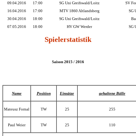
09.04.2016
17:00
SG Uni Greifswald/Loitz
SV Fo
16.04.2016
17:00
MTV 1860 Altlandsberg
SG U
30.04.2016
18:00
SG Uni Greifswald/Loitz
Ba
07.05.2016
18:00
HV GW Werder
SG U
Spielerstatistik
Saison 2015 / 2016
Name
Position
Einsätze
gehaltene Bälle
Mateusz Fornal
TW
25
255
Paul Weier
TW
25
110