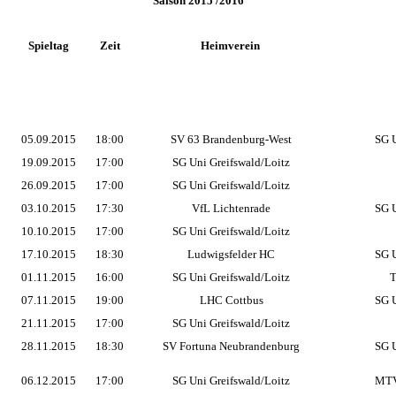
Saison 2015 /2016
Spieltag
Zeit
Heimverein
05.09.2015
18:00
SV 63 Brandenburg-West
SG U
19.09.2015
17:00
SG Uni Greifswald/Loitz
26.09.2015
17:00
SG Uni Greifswald/Loitz
03.10.2015
17:30
VfL Lichtenrade
SG U
10.10.2015
17:00
SG Uni Greifswald/Loitz
17.10.2015
18:30
Ludwigsfelder HC
SG U
01.11.2015
16:00
SG Uni Greifswald/Loitz
T
07.11.2015
19:00
LHC Cottbus
SG U
21.11.2015
17:00
SG Uni Greifswald/Loitz
28.11.2015
18:30
SV Fortuna Neubrandenburg
SG U
06.12.2015
17:00
SG Uni Greifswald/Loitz
MTV