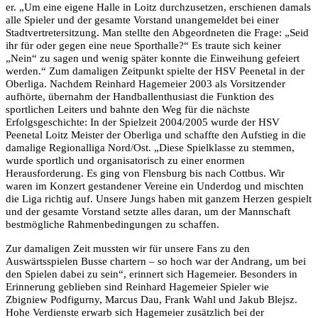
er. „Um eine eigene Halle in Loitz durchzusetzen, erschienen damals
alle Spieler und der gesamte Vorstand unangemeldet bei einer
Stadtvertretersitzung. Man stellte den Abgeordneten die Frage: „Seid
ihr für oder gegen eine neue Sporthalle?“ Es traute sich keiner
„Nein“ zu sagen und wenig später konnte die Einweihung gefeiert
werden.“ Zum damaligen Zeitpunkt spielte der HSV Peenetal in der
Oberliga. Nachdem Reinhard Hagemeier 2003 als Vorsitzender
aufhörte, übernahm der Handballenthusiast die Funktion des
sportlichen Leiters und bahnte den Weg für die nächste
Erfolgsgeschichte: In der Spielzeit 2004/2005 wurde der HSV
Peenetal Loitz Meister der Oberliga und schaffte den Aufstieg in die
damalige Regionalliga Nord/Ost. „Diese Spielklasse zu stemmen,
wurde sportlich und organisatorisch zu einer enormen
Herausforderung. Es ging von Flensburg bis nach Cottbus. Wir
waren im Konzert gestandener Vereine ein Underdog und mischten
die Liga richtig auf. Unsere Jungs haben mit ganzem Herzen gespielt
und der gesamte Vorstand setzte alles daran, um der Mannschaft
bestmögliche Rahmenbedingungen zu schaffen.
Zur damaligen Zeit mussten wir für unsere Fans zu den
Auswärtsspielen Busse chartern – so hoch war der Andrang, um bei
den Spielen dabei zu sein“, erinnert sich Hagemeier. Besonders in
Erinnerung geblieben sind Reinhard Hagemeier Spieler wie
Zbigniew Podfigurny, Marcus Dau, Frank Wahl und Jakub Blejsz.
Hohe Verdienste erwarb sich Hagemeier zusätzlich bei der