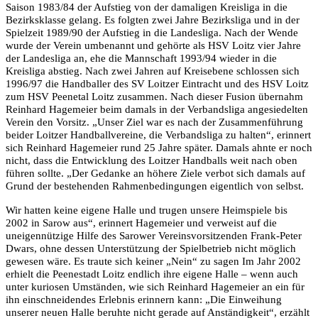
Saison 1983/84 der Aufstieg von der damaligen Kreisliga in die
Bezirksklasse gelang. Es folgten zwei Jahre Bezirksliga und in der
Spielzeit 1989/90 der Aufstieg in die Landesliga. Nach der Wende
wurde der Verein umbenannt und gehörte als HSV Loitz vier Jahre
der Landesliga an, ehe die Mannschaft 1993/94 wieder in die
Kreisliga abstieg. Nach zwei Jahren auf Kreisebene schlossen sich
1996/97 die Handballer des SV Loitzer Eintracht und des HSV Loitz
zum HSV Peenetal Loitz zusammen. Nach dieser Fusion übernahm
Reinhard Hagemeier beim damals in der Verbandsliga angesiedelten
Verein den Vorsitz. „Unser Ziel war es nach der Zusammenführung
beider Loitzer Handballvereine, die Verbandsliga zu halten“, erinnert
sich Reinhard Hagemeier rund 25 Jahre später. Damals ahnte er noch
nicht, dass die Entwicklung des Loitzer Handballs weit nach oben
führen sollte. „Der Gedanke an höhere Ziele verbot sich damals auf
Grund der bestehenden Rahmenbedingungen eigentlich von selbst.
Wir hatten keine eigene Halle und trugen unsere Heimspiele bis
2002 in Sarow aus“, erinnert Hagemeier und verweist auf die
uneigennützige Hilfe des Sarower Vereinsvorsitzenden Frank-Peter
Dwars, ohne dessen Unterstützung der Spielbetrieb nicht möglich
gewesen wäre. Es traute sich keiner „Nein“ zu sagen Im Jahr 2002
erhielt die Peenestadt Loitz endlich ihre eigene Halle – wenn auch
unter kuriosen Umständen, wie sich Reinhard Hagemeier an ein für
ihn einschneidendes Erlebnis erinnern kann: „Die Einweihung
unserer neuen Halle beruhte nicht gerade auf Anständigkeit“, erzählt