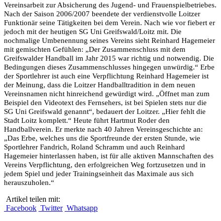
Vereinsarbeit zur Absicherung des Jugend- und Frauenspielbetriebes.
Nach der Saison 2006/2007 beendete der verdienstvolle Loitzer
Funktionär seine Tätigkeiten bei dem Verein. Nach wie vor fiebert er
jedoch mit der heutigen SG Uni Greifswald/Loitz mit. Die
nochmalige Umbenennung seines Vereins sieht Reinhard Hagemeier
mit gemischten Gefühlen: „Der Zusammenschluss mit dem
Greifswalder Handball im Jahr 2015 war richtig und notwendig. Die
Bedingungen dieses Zusammenschlusses hingegen unwürdig.“ Erbe
der Sportlehrer ist auch eine Verpflichtung Reinhard Hagemeier ist
der Meinung, dass die Loitzer Handballtradition in dem neuen
Vereinsnamen nicht hinreichend gewürdigt wird. „Öffnet man zum
Beispiel den Videotext des Fernsehers, ist bei Spielen stets nur die
SG Uni Greifswald genannt“, bedauert der Loitzer. „Hier fehlt die
Stadt Loitz komplett.“ Heute führt Hartmut Roder den
Handballverein. Er merkte nach 40 Jahren Vereinsgeschichte an:
„Das Erbe, welches uns die Sportfreunde der ersten Stunde, wie
Sportlehrer Fandrich, Roland Schramm und auch Reinhard
Hagemeier hinterlassen haben, ist für alle aktiven Mannschaften des
Vereins Verpflichtung, den erfolgreichen Weg fortzusetzen und in
jedem Spiel und jeder Trainingseinheit das Maximale aus sich
herauszuholen.“
Artikel teilen mit:
Facebook
Twitter
Whatsapp