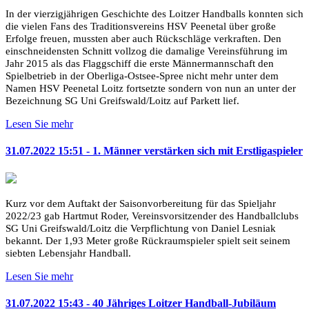
In der vierzigjährigen Geschichte des Loitzer Handballs konnten sich
die vielen Fans des Traditionsvereins HSV Peenetal über große
Erfolge freuen, mussten aber auch Rückschläge verkraften. Den
einschneidensten Schnitt vollzog die damalige Vereinsführung im
Jahr 2015 als das Flaggschiff die erste Männermannschaft den
Spielbetrieb in der Oberliga-Ostsee-Spree nicht mehr unter dem
Namen HSV Peenetal Loitz fortsetzte sondern von nun an unter der
Bezeichnung SG Uni Greifswald/Loitz auf Parkett lief.
Lesen Sie mehr
31.07.2022 15:51 - 1. Männer verstärken sich mit Erstligaspieler
Kurz vor dem Auftakt der Saisonvorbereitung für das Spieljahr
2022/23 gab Hartmut Roder, Vereinsvorsitzender des Handballclubs
SG Uni Greifswald/Loitz die Verpflichtung von Daniel Lesniak
bekannt. Der 1,93 Meter große Rückraumspieler spielt seit seinem
siebten Lebensjahr Handball.
Lesen Sie mehr
31.07.2022 15:43 - 40 Jähriges Loitzer Handball-Jubiläum