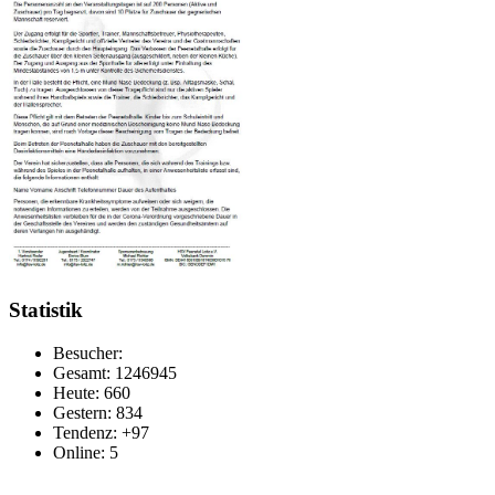
Statistik
Besucher:
Gesamt: 1246945
Heute: 660
Gestern: 834
Tendenz: +97
Online: 5