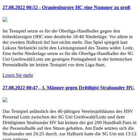
27.08.2022 00:52 - Oranienburger HC eine Nummer zu groß
Im Testspiel setzte es für die Oberliga-Handballer gegen den
höherklassigen OHC eine deutliche 18:40 Niederlage. Vor allem in
der zweiten Halbzeit lief fast nichts mehr. Das Spiel spiegelt laut
Lukasz Stefanicki nicht den Leistungsstand des Teams wider. Loitz.
Eine herbe Niederlage setzte es für die Oberliga-Handballer der SG
Uni Greifswald/Loitz am gestrigen Freitagabend in der heimischen
Peenetalhalle im letzten Testspiel vor dem Liga-Start.
Lesen Sie mehr
27.08.2022 00:47 - 1. Männer gegen Drittligist Stralsunder HV.
Das Testspiel anlässlich des 40-jährigen Vereinsjubiläums des HSV
Peenetal Loitz zwischen der SG Uni Greifswald/Loitz und dem
Drittligisten Stralsunder HV hat keinen der gut 200 Handball-Fans in
der Peenetalhalle auf den Sitzen gehalten. Am Ende setzten sich die
Stralsunder mit 26:25 durch. zur Halbzeit hatte die SG Uni mit 13:12
vorn gelegen.